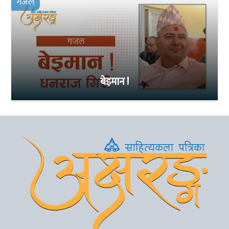
गजल
बेइमान !