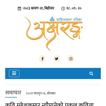
२०८३ श्रावण २१, बिहीबार
१८ : ०९ : २१
समाचार
२०८१ फाल्गुन २६, सोमबार
कवि महेशकुमार न्यौपानेको एकल कविता