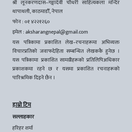
श्री लूनकरणदास–गङ्गादेवी चौधरी साहित्यकला मन्दिर
थापाथली, काठमाडौँ, नेपाल
फोन : ०१ ४२२१२६०
इमेल :
aksharangnepal@gmail.com
यस पत्रिकामा प्रकाशित लेख–रचनाहरूमा अभिव्यक्त
विचारप्रतिको जवाफदेहिता सम्बन्धित लेखककै हुनेछ ।
यस पत्रिकामा प्रकाशित सामग्रीहरूको प्रतिलिपिअधिकार
प्रकाशकमा रहने छ र यसमा प्रकाशित रचनाहरूको
पारिश्रमिक दिइने छैन ।
हाम्रो टिम
सल्लाहकार
हरिहर शर्मा