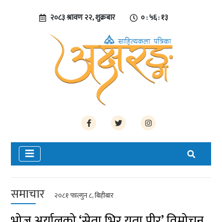
२०८३ श्रावण २२, शुक्रबार
० : ५६ : १४
समाचार
२०८१ फाल्गुन ८, बिहीबार
भोज अर्यालको ‘सेता भिर यता पीर’ विमोचन