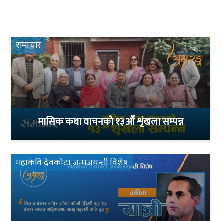
समाचार
मासिक कथा वाचनको १३औँ शृंखला सम्पन्न
महाकवि देवकोटा जन्मजयन्ती विशेष