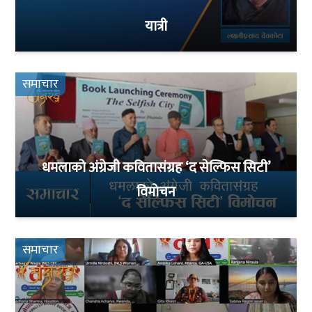
यात्री
समाचार
धमलाको अंग्रेजी कवितासंग्रह ‘द सेल्फिस सिटी’
विमोचन
समाचार