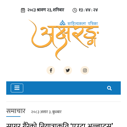
२०८३ श्रावण २३, शनिबार
१३ : ४४ : २५
समाचार
२०८३ असार ३, बुधबार
सागर गैरेको नियात्राकृति ‘एउटा अल्बाट्रस’