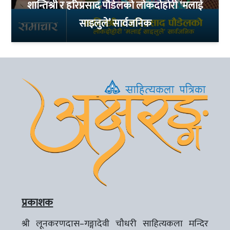
शान्तिश्री र हरिप्रसाद पौडेलको लोकदोहोरी ‘मलाई
साइलुले’ सार्वजनिक
प्रकाशक
श्री लूनकरणदास–गङ्गादेवी चौधरी साहित्यकला मन्दिर