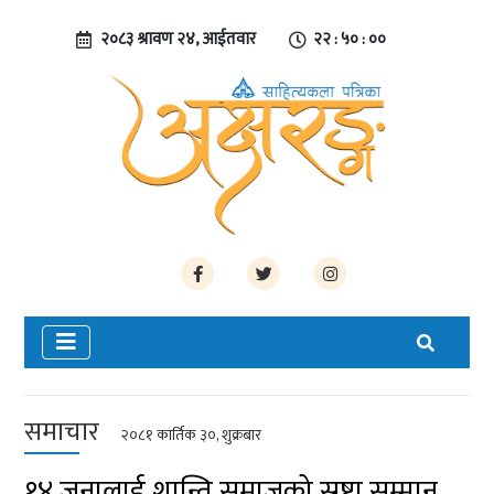
२०८३ श्रावण २४, आईतवार
२२ : ५० : ०१
समाचार
२०८१ कार्तिक ३०, शुक्रबार
१४ जनालाई शान्ति समाजको स्रष्टा सम्मान