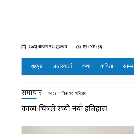
२०८३ श्रावण २२, शुक्रबार
१२ : ४१ : ३७
गृहपृष्ठ
अन्तरवार्ता
कथा
कविता
स्तम्भ
समाचार
२०८१ कार्तिक १०, शनिबार
काव्य-चित्रले रच्यो नयाँ इतिहास