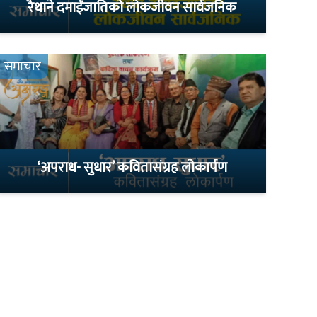
रैथाने दमाईंजातिको लोकजीवन सार्वजनिक
समाचार
‘अपराध- सुधार’ कवितासंग्रह लोकार्पण