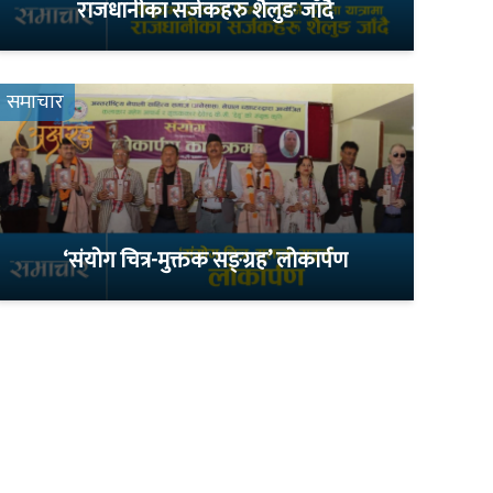
राजधानीका सर्जकहरु शैलुङ जाँदै
समाचार
‘संयोग चित्र-मुक्तक सङ्ग्रह’ लोकार्पण