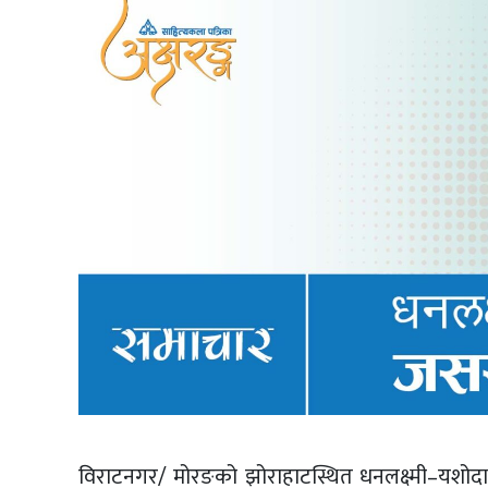
विराटनगर/ मोरङको झोराहाटस्थित धनलक्ष्मी–यशोदा वा