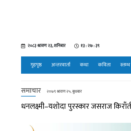
२०८३ श्रावण २३, शनिबार
१३ : २७ : ४०
गृहपृष्ठ
अन्तरवार्ता
कथा
कविता
स्तम्भ
समाचार
२०७९ श्रावण २५, बुधबार
धनलक्ष्मी–यशोदा पुरस्कार जसराज किराँ