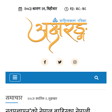
२०८३ श्रावण २१, बिहीबार
१३ : ४८ : ४९
समाचार
२०८१ कार्तिक २, शुक्रबार
नवप्रज्ञापन’को नेपाल बाहिरका नेपाली