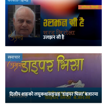
कविता- हिन्दी
उलझन सी है
समाचार
दिलीप शाहको लघुकथासङ्ग्रह ‘डाइपर भिसा’ बजारमा