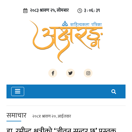
२०८३ श्रावण २५, सोमबार
३ : ०६ : ३९
समाचार
२०८१ श्रावण २०, आईतवार
डा. रमीन्द्र क्षत्रीको ‘जीवन सुन्दर छ’ पुस्तक