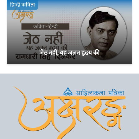
हिन्दी कविता
जेठ नहीं, यह जलन हृदय की