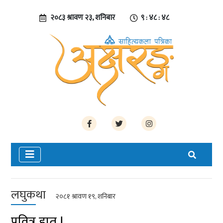
२०८३ श्रावण २३, शनिबार
९ : ४८ : ४९
लघुकथा
२०८१ श्रावण १९, शनिबार
पवित्र हात !