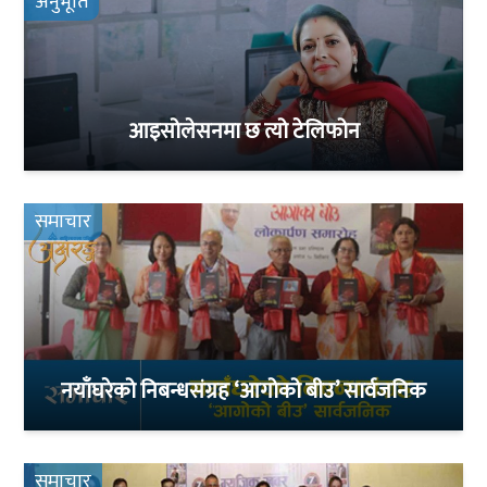
अनुभूति
आइसोलेसनमा छ त्यो टेलिफोन
समाचार
नयाँघरेको निबन्धसंग्रह ‘आगोको बीउ’ सार्वजनिक
समाचार