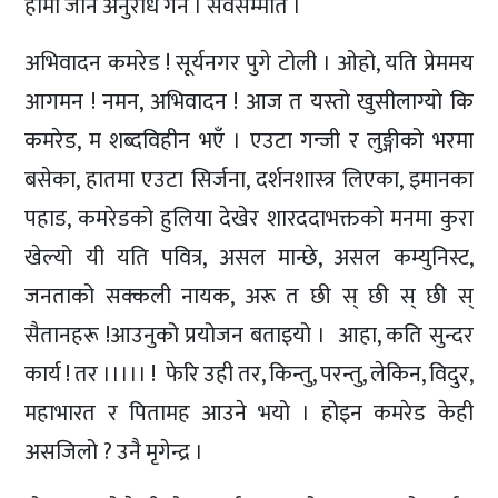
हामी जाने अनुरोध गर्न । सर्वसम्मति ।
अभिवादन कमरेड ! सूर्यनगर पुगे टोली । ओहो, यति प्रेममय
आगमन ! नमन, अभिवादन ! आज त यस्तो खुसीलाग्यो कि
कमरेड, म शब्दविहीन भएँ । एउटा गन्जी र लुङ्गीको भरमा
बसेका, हातमा एउटा सिर्जना, दर्शनशास्त्र लिएका, इमानका
पहाड, कमरेडको हुलिया देखेर शारददाभक्तको मनमा कुरा
खेल्यो यी यति पवित्र, असल मान्छे, असल कम्युनिस्ट,
जनताको सक्कली नायक, अरू त छी स् छी स् छी स्
सैतानहरू !आउनुको प्रयोजन बताइयो । आहा, कति सुन्दर
कार्य ! तर ।।।।। ! फेरि उही तर, किन्तु, परन्तु, लेकिन, विदुर,
महाभारत र पितामह आउने भयो । होइन कमरेड केही
असजिलो ? उनै मृगेन्द्र ।