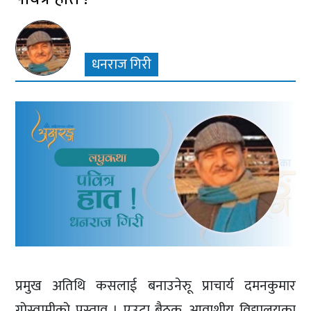
धनराज गिरी
प्रमुख अतिथि कसलाई बनाउनेरुू प्राचार्य दमनकुमार
गोस्वामीको प्रस्ताव । एउटा बैठक, आवाशीय विद्यालयका