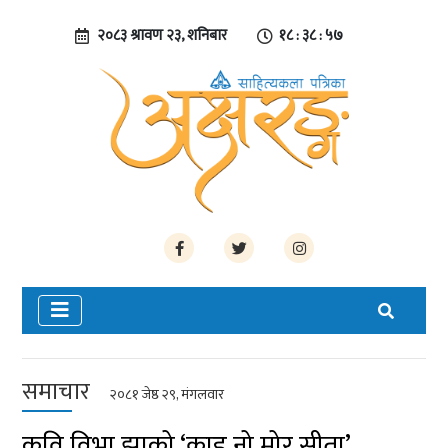
२०८३ श्रावण २३, शनिबार
१८ : ३८ : ५७
समाचार
२०८१ जेष्ठ २९, मंगलवार
कवि विभा झाको ‘क्राइ नो मोर सीता’