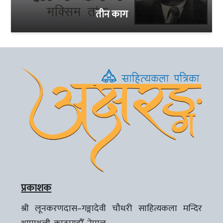
तीन काग
प्रकाशक
श्री लूनकरणदास–गङ्गादेवी चौधरी साहित्यकला मन्दिर