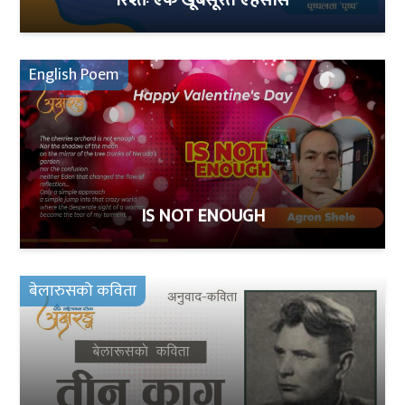
रिश्तेः एक खूबसूरत एहसास
English Poem
IS NOT ENOUGH
बेलारुसको कविता