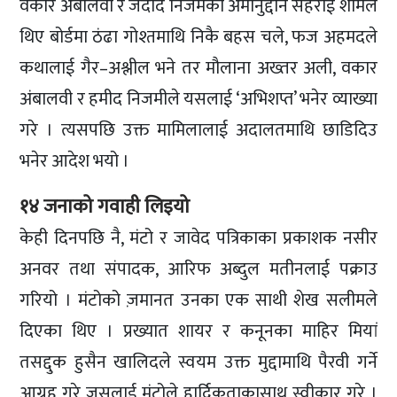
वकार अंबालवी र जदीद निजमका अमीनुद्दीन सहराई शामेल
थिए बोर्डमा ठंढा गोश्तमाथि निकै बहस चले, फज अहमदले
कथालाई गैर–अश्लील भने तर मौलाना अख्तर अली, वकार
अंबालवी र हमीद निजमीले यसलाई ‘अभिशप्त’ भनेर व्याख्या
गरे । त्यसपछि उक्त मामिलालाई अदालतमाथि छाडिदिउ
भनेर आदेश भयो ।
१४ जनाको गवाही लिइयो
केही दिनपछि नै, मंटो र जावेद पत्रिकाका प्रकाशक नसीर
अनवर तथा संपादक, आरिफ अब्दुल मतीनलाई पक्राउ
गरियो । मंटोको ज़मानत उनका एक साथी शेख सलीमले
दिएका थिए । प्रख्यात शायर र कनूनका माहिर मियां
तसद्दुक हुसैन खालिदले स्वयम उक्त मुद्दामाथि पैरवी गर्ने
आग्रह गरे जसलाई मंटोले हार्दिकताकासाथ स्वीकार गरे ।