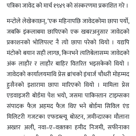
पत्रिका जावेद को मार्च १९४९ को संस्करणमा प्रकाशित गरे ।
मन्टोले लेखेकाछन्, ‘एक महिनापछि जावेदकोमा छापा पर्यो,
जबकि इंकलाबमा छापिएको एक खबरअनुसार जावेदको
प्रकाशनको भोलिपल्ट नै त्यो छापा परेको थियो । यद्यपि
मंटोको बयान सही लाग्छ, किनभने त्यतिबेलासम्म जावेदको
अंक लाहौर र लाहौर बाहिर वितरित भइसकेको थियो ।
जावेदको कार्यालयमाथि प्रेस ब्रांचको इंचार्ज चौधरी मोहम्मद
हुसैनको इशारामा छापा मारिएको थियो । मामिला प्रेस
एडवाइजरी बोर्डमा पेश भयो, जसमा पाकिस्तान टाइम्सका
संपादक फैज़ अहमद फैज़ थिए भने बोर्डमा सिविल एंड
मिलिटरी गजटका एफडब्ल्यू बोस्टन, ज़मीन्दारका मौलाना
अख्तर अली, नवा–ए–वक़्तका हमीद निजमी, सफीनाका