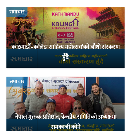
समाचार
काठमाडौँ–कलिङ साहित्य महोत्सव’को चौथो संस्करण
हुँदै
समाचार
नेपाल मुक्तक प्रतिष्ठान, केन्द्रीय समितिको अध्यक्षमा
रामकाजी कोने