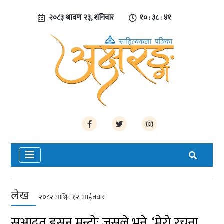
२०८३ श्रावण २३, शनिबार
१० : ३८ : ४२
लेख
२०८२ आश्विन १२, आईतवार
सआदत हसन मन्टोः जसले भने, ‘मेरो रचना