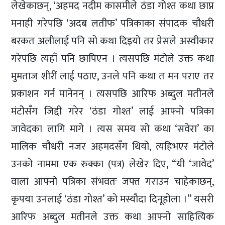
लेखेकाछन्, ‘अहमद नदीम कासमीले ठंडा गोश्त कथा छाप्न
मनाही गरेपछि ‘अदब लतीफ’ पत्रिकाका संपादक चौधरी
बरकत अलीलाई पनि सो कथा दिइयो तर प्रेसले अस्वीकार
गरेपछि त्यहाँ पनि छापिएन । त्यसपछि मंटोले उक्त कथा
मुमताज शीरीं लाई पठाए, उनले पनि कथा त मन पराए तर
प्रकाशन गर्न मानेनन् । त्यसपछि आरिफ अब्दुल मतीनले
मंटोेसँग जिद्दी गरेर ‘ठंडा गोश्त’ लाई आफ्नो पत्रिका
जावेदका लागि मागे । त्यस समय सो कथा ‘सवेरा’ का
मालिक चौधरी नजर अहमदसँग थियो, त्यहिभएर मंटोले
उनको नाममा एक रुक्का (पत्र) लेखेर दिए, “यी ‘जावेद’
वाला आफ्नो पत्रिका संभवतः जफ्त गराउन चाहेकाछन्,
कृपया उनलाई ‘ठंडा गोश्त’ को मस्यौदा दिनूहोला ।” यसरी
आरिफ अब्दुल मतीनले उक्त कथा आफ्नो साहित्यिक