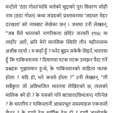
मन्टोले ‘ठंडा गोश्त’माथि चलेको मुद्दाको पूरा विवरण सोही
नाम (ठंडा गोश्त) कथा संग्रहको प्रस्तावनामा ‘ज़हमत मेहर
दरखशा’ को नामबाट लेखेका छन् । जसमा उनी लेख्छन्,
“जब मैले भारतको नागरिकता छोडेर जनवरी १९४८ मा
लाहौर आएँ, अनि मेरो मानसिक स्थिति तीन महीनासम्म
अजीब रहयो । म कहाँ हुँ ? भनेर बुझ्न सकेकै थिइनँ, भारतमा
हुँ कि पाकिस्तानमा ? दिमागमा पटक पटक उलझन पैदा गर्ने
प्रश्नहरू गुञ्जायमान हुन्थे, के पाकिस्तानको साहित्य फरक
होला ? यदि हो, भने कस्तो होला ?” उनी लेख्छन्, “ती
सबैकुरा जो अविभाजित भारतमा लेखिएको छ, त्यसको
मालिक को हो ? के यसको पनि बटवारा(विभाजन) गरिनेछ
? के भारतीय र पाकिस्तानी आधारभूत समस्याहरू एकजस्तै
छैनन् ? के हाम्रो देश धार्मिक देश हो ? हामी जस्तोसुकै