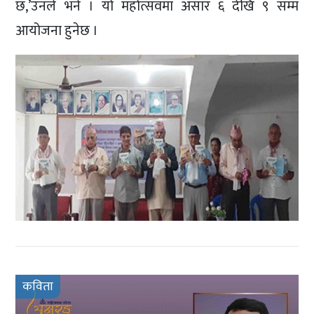
छ,’उनले भने । यो महोत्सवमा असार ६ देखि ९ सम्म
आयोजना हुनेछ ।
कविता