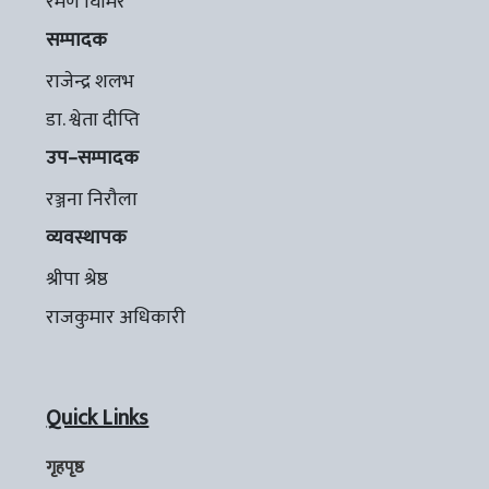
रमण घिमिरे
सम्पादक
राजेन्द्र शलभ
डा. श्वेता दीप्ति
उप–सम्पादक
रञ्जना निरौला
व्यवस्थापक
श्रीपा श्रेष्ठ
राजकुमार अधिकारी
Quick Links
गृहपृष्ठ