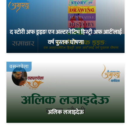
द स्टोरी अफ ड्रइङः एन अल्टरनेटिभ हिस्ट्री अफ आर्ट’लाई
वर्ष पुस्तक घोषणा
वसन्तवेला
अलिक लजाइदेऊ