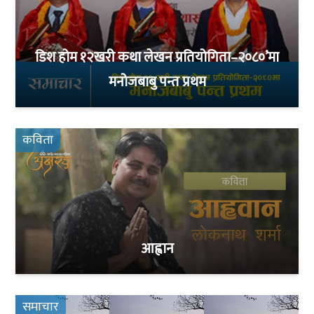
डिश होम १२खरी कथा लेखन प्रतियोगिता–२०८०’मा
मनोजबाबु पन्त प्रथम
कविता
आह्वान
समाचार