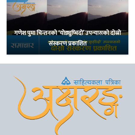
गणेश पुमा चिन्तनको ‘योङ्युप्चिदो’ उपन्यासको दोस्रो
संस्करण प्रकाशित