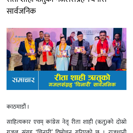
सार्वजनिक
काठमाडौं ।
साहित्यकार एवम् कांग्रेस नेतृ रीता शाही (ऋतु)को दोस्रो
गजल संग्रह ‘चिनारी’ विमोचन गरिएको छ । राजधानी