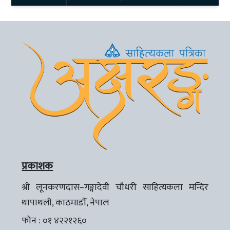
प्रकाशक
श्री लूनकरणदास–गङ्गादेवी चौधरी साहित्यकला मन्दिर
थापाथली, काठमाडौँ, नेपाल
फोन : ०१ ४२२१२६०