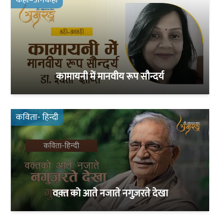
कही–अनकही
कामायनी में मानवीय रूप सौन्दर्य
कविता- हिन्दी
वक़्त को आते नजाते नगुज़रते देखा