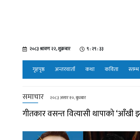
२०८३ श्रावण २२, शुक्रबार
९ : २९ : ३४
गृहपृष्ठ
अन्तरवार्ता
कथा
कविता
स्तम्भ
समाचार
२०८३ असार १०, बुधबार
गीतकार वसन्त वित्यासी थापाको ‘आँखी झ्