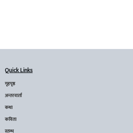
Quick Links
गृहपृष्ठ
अन्तरवार्ता
कथा
कविता
स्तम्भ