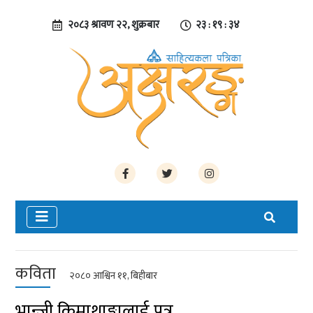
२०८३ श्रावण २२, शुक्रबार
२३ : १९ : ३५
कविता
२०८० आश्विन ११, बिहीबार
भान्जी किमाथाङ्कालाई पत्र