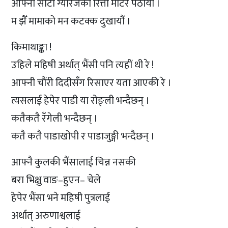
आफ्नो साटो ग्यारेजका रित्ता मोटर पठायौ ।
म झैँ मामाको मन कटक्क दुखायौं ।
किमाथाङ्का !
उहिले महिषी अर्थात् भैंसी पनि त्यहीं थी रे !
आफ्नी चौंरी दिदीसँग रिसाएर यता आएकी रे ।
त्यसलाई हेपेर पाडी या रोङ्ली भन्दैछन् ।
कतैकतै रँगेली भन्दैछन् ।
कतै कतै पाडाखोपी र पाडाजुङ्गी भन्दैछन् ।
आफ्नै कुलकी भैंसालाई चिन्न नसकी
बरा भिक्षु वाङ–हुएन– चेले
हेपेर भैंसा भने महिषी पुत्रलाई
अर्थात् अरुणाश्वलाई