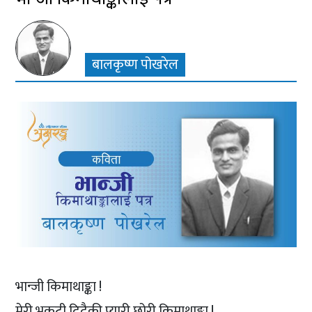
बालकृष्ण पोखरेल
भान्जी किमाथाङ्का !
मेरी भृकुटी दिदैकी प्यारी छोरी किमाथाङ्का !