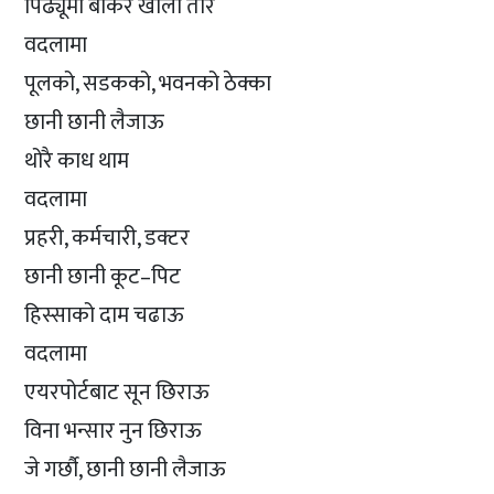
पिढ्यूमा बोकेर खोला तार
वदलामा
पूलको, सडकको, भवनको ठेक्का
छानी छानी लैजाऊ
थोरै काध थाम
वदलामा
प्रहरी, कर्मचारी, डक्टर
छानी छानी कूट–पिट
हिस्साको दाम चढाऊ
वदलामा
एयरपोर्टबाट सून छिराऊ
विना भन्सार नुन छिराऊ
जे गर्छौ, छानी छानी लैजाऊ