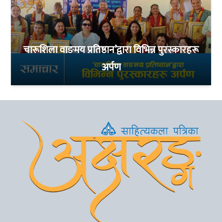
चारूशिला वाङमय प्रतिष्ठान’द्वारा विभिन्न पुरस्कारहरू
अर्पण