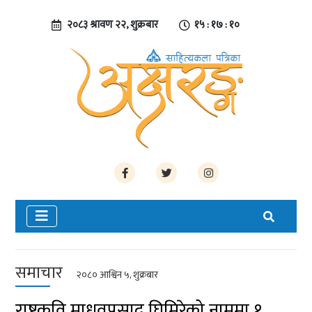
२०८३ श्रावण २२, शुक्रबार
१५ : १७ : १०
समाचार
२०८० आश्विन ५, शुक्रबार
राष्ट्रकवि माधवप्रसाद घिमिरेको नाममा १