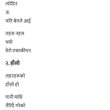
त्योदिन
ऊ
यति बेगले आई
तहस नहस
भयो
मेरो एकाकीपन
२. हाँसो
लहरहरूको
हाँसो हो
पानी माथि
तैरिंदै गरेको