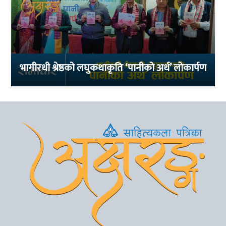
भागीरथी श्रेष्ठको लघुकथाकृति ‘पानीको अर्थ’ लोकार्पण