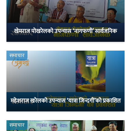
खेमराज पोखरेलको उपन्यास ‘नागफणी’ सार्वजनिक
समाचार
महेशराज खरेलको उपन्यास ‘यात्रा जिन्दगी’को प्रकाशित
समाचार