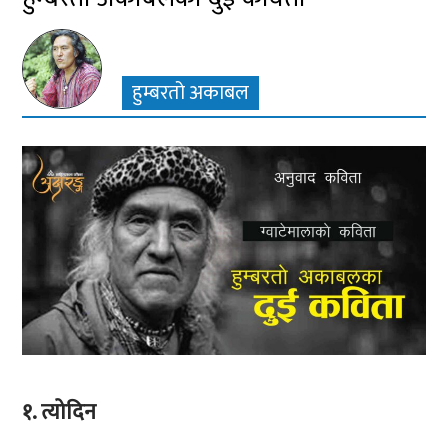
हुम्बरतो अकाबल
१. त्योदिन