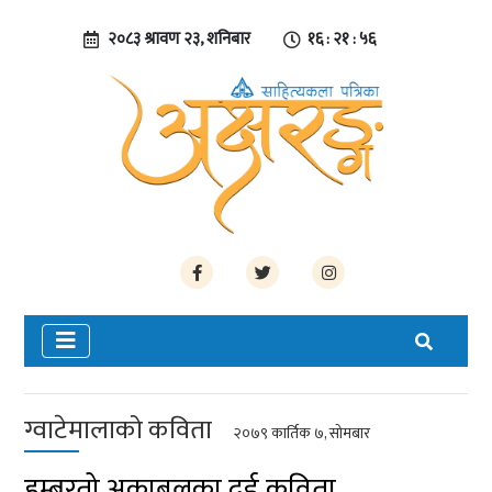
२०८३ श्रावण २३, शनिबार
१६ : २१ : ५७
ग्वाटेमालाको कविता
२०७९ कार्तिक ७, सोमबार
हुम्बरतो अकाबलका दुई कविता