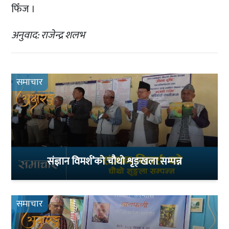
फिँज ।
अनुवाद: राजेन्द्र शलभ
समाचार
संज्ञान विमर्श’को चौथो शृङ्खला सम्पन्न
समाचार