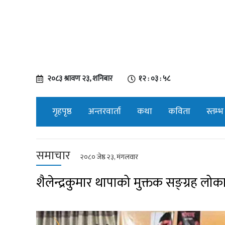
२०८३ श्रावण २३, शनिबार
१२ : ०३ : ५९
गृहपृष्ठ
अन्तरवार्ता
कथा
कविता
स्तम्भ
समाचार
२०८० जेष्ठ २३, मंगलवार
शैलेन्द्रकुमार थापाको मुक्तक सङ्ग्रह लोका