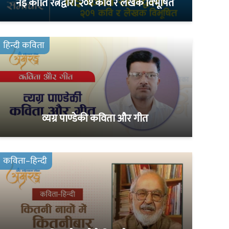
नइ कीर्ति रत्नद्वारा २०१ कवि र लेखक विभूषित
हिन्दी कविता
व्यग्र पाण्डेकी कविता और गीत
कविता–हिन्दी