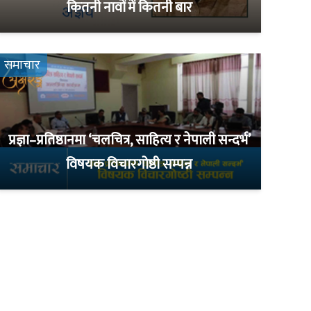
कितनी नावों में कितनी बार
समाचार
प्रज्ञा–प्रतिष्ठानमा ‘चलचित्र, साहित्य र नेपाली सन्दर्भ’
विषयक विचारगोष्ठी सम्पन्न