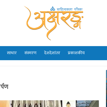
साभार
संस्मरण
देशदेशांतर
प्रकाशकीय
र्पण