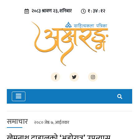
२०८३ श्रावण २३, शनिबार
१ : ३४ : १३
समाचार
२०८० जेष्ठ ७, आईतवार
खेमनाथ दाहालको ‘अहोरात्र’ उपन्यास