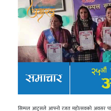
सिम्पल आट्र्सले आफ्नो रजत महोत्सवको अवसर पारेर फाग