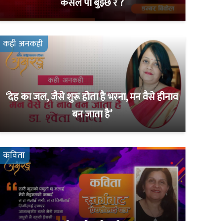
कसले पो बुझ्छ र ?
कही अनकही
‘देह का जल, जैसे शुरू होता है भरना, मन वैसे हीनाव
बन जाता है’
कविता