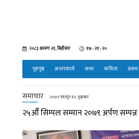
२०८३ श्रावण २१, बिहीबार
१७ : २१ : २१
गृहपृष्ठ
अन्तरवार्ता
कथा
कविता
स्तम्भ
समाचार
२०७९ फाल्गुन १२, शुक्रबार
२५औँ सिम्पल सम्मान २०७९ अर्पण सम्पन्न