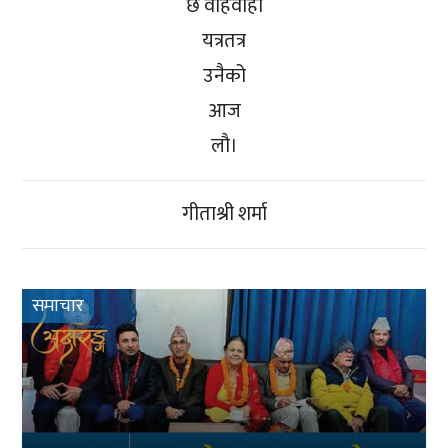
छ वाहवाही
यत्रतत्र
उनैको
आज
लौ।
गीताश्री शर्मा
समाचार