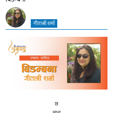
गीताश्री शर्मा
छ
सभ्य