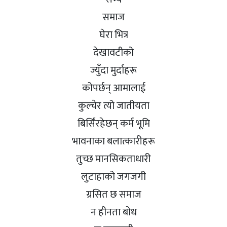
समाज
घेरा भित्र
देखावटीको
ज्युँदा मुर्दाहरू
कोपर्छन् आमालाई
कुल्चेर त्यो जातीयता
बिर्सिंरहेछन् कर्म भूमि
भावनाका बलात्कारीहरू
तुच्छ मानसिकताधारी
लुटाहाको जगजगी
ग्रसित छ समाज
न हीनता बोध