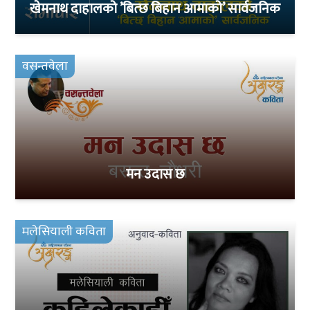
खेमनाथ दाहालको ’बित्छ बिहान आमाको’ सार्वजनिक
वसन्तवेला
मन उदास छ
मलेसियाली कविता