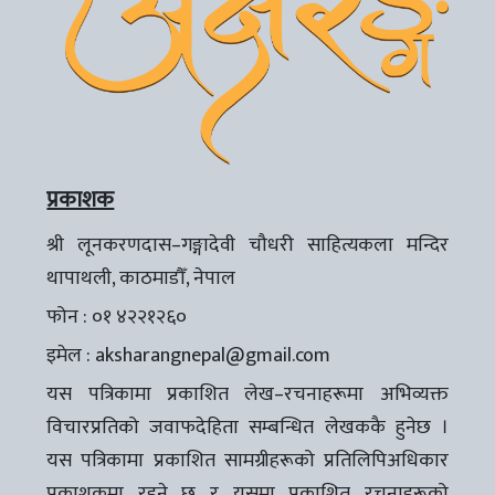
प्रकाशक
श्री लूनकरणदास–गङ्गादेवी चौधरी साहित्यकला मन्दिर
थापाथली, काठमाडौँ, नेपाल
फोन : ०१ ४२२१२६०
इमेल :
aksharangnepal@gmail.com
यस पत्रिकामा प्रकाशित लेख–रचनाहरूमा अभिव्यक्त
विचारप्रतिको जवाफदेहिता सम्बन्धित लेखककै हुनेछ ।
यस पत्रिकामा प्रकाशित सामग्रीहरूको प्रतिलिपिअधिकार
प्रकाशकमा रहने छ र यसमा प्रकाशित रचनाहरूको