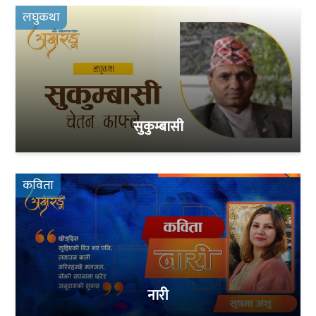
लघुकथा
सुकुम्बासी
कविता
नारी