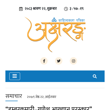
२०८३ श्रावण २२, शुक्रबार
३ : ५७ : २०
समाचार
२०७९ जेष्ठ २२, आईतवार
“डम्बरकुमारी–गणेश आख्यान पुरस्कार”