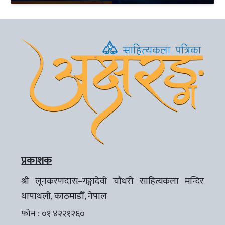
प्रकाशक
श्री लूनकरणदास–गङ्गादेवी चौधरी साहित्यकला मन्दिर
थापाथली, काठमाडौँ, नेपाल
फोन : ०१ ४२२१२६०