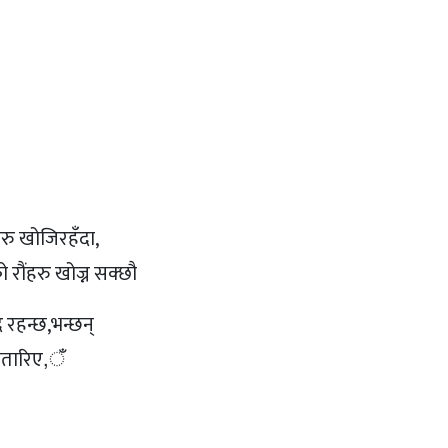
हरु खोजिरहँदा,
ौंहरु खोज्न सक्छौ
द रहन्छ,भन्छन्
भौतारिए,ँ