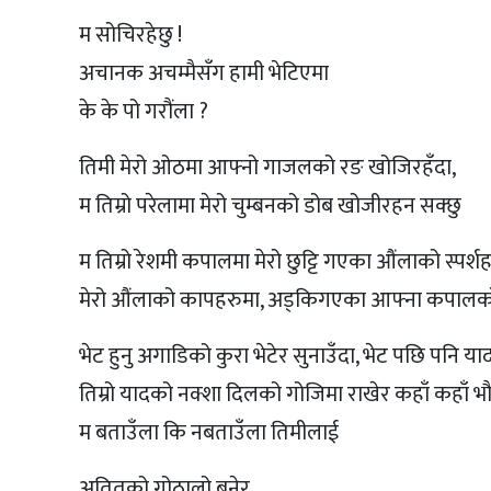
म सोचिरहेछु !
अचानक अचम्मैसँग हामी भेटिएमा
के के पो गरौंला ?
तिमी मेरो ओठमा आफ्नो गाजलको रङ खोजिरहँदा,
म तिम्रो परेलामा मेरो चुम्बनको डोब खोजीरहन सक्छु
म तिम्रो रेशमी कपालमा मेरो छुट्टि गएका औंलाको स्पर्श
मेरो औंलाको कापहरुमा, अड्किगएका आफ्ना कपालको र
भेट हुनु अगाडिको कुरा भेटेर सुनाउँदा, भेट पछि पनि या
तिम्रो यादको नक्शा दिलको गोजिमा राखेर कहाँ कहाँ 
म बताउँला कि नबताउँला तिमीलाई
अतितको गोठालो बनेर