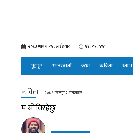
२०८३ श्रावण २४, आईतवार
११ : ०१ : ४५
गृहपृष्ठ
अन्तरवार्ता
कथा
कविता
स्तम्भ
कविता
२०७९ फाल्गुन २, मंगलवार
म सोचिरहेछु