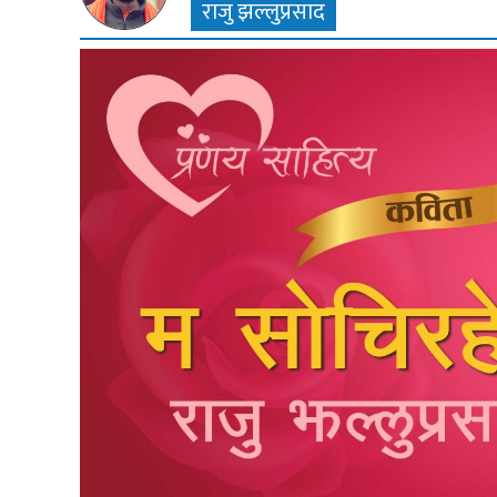
राजु झल्लुप्रसाद