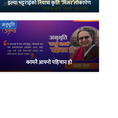
इल्या भट्टराईको नियात्रा कृति ‘मिसर’लोकार्पण
अनुभूति
कामनै आफ्नो पहिचान हो