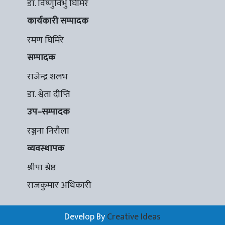
डा. विष्णुविभु घिमिरे
कार्यकारी सम्पादक
रमण घिमिरे
सम्पादक
राजेन्द्र शलभ
डा. श्वेता दीप्ति
उप–सम्पादक
रञ्जना निरौला
व्यवस्थापक
श्रीपा श्रेष्ठ
राजकुमार अधिकारी
Develop By
Creative Ideas