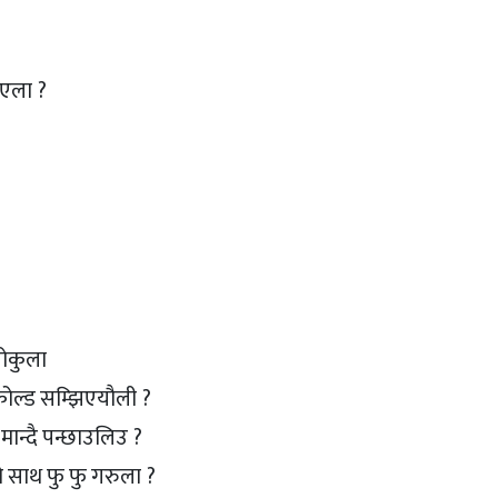
िएला ?
खोकुला
ोल्ड सम्झिएयौली ?
ान्दै पन्छाउलिउ ?
 साथ फु फु गरुला ?