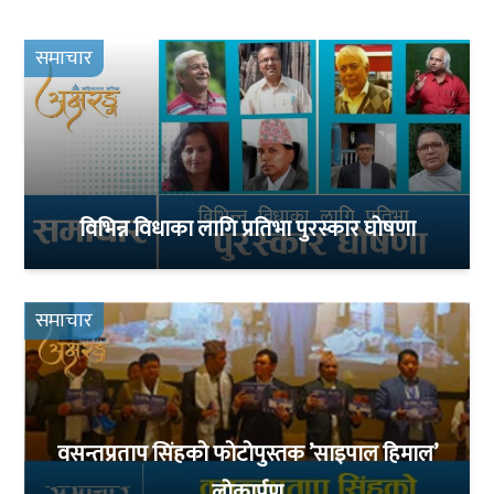
समाचार
विभिन्न विधाका लागि प्रतिभा पुरस्कार घोषणा
समाचार
वसन्तप्रताप सिंहको फोटोपुस्तक ’साइपाल हिमाल’
लोकार्पण