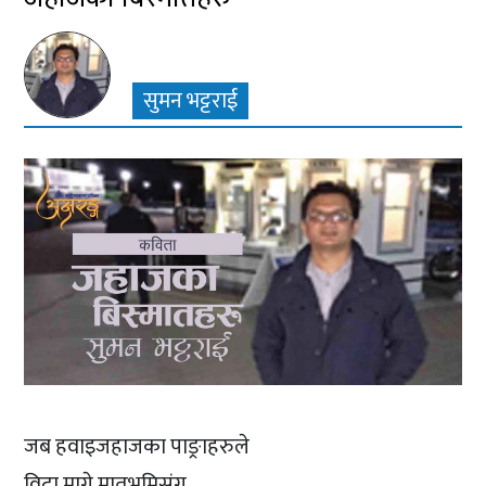
सुमन भट्टराई
जब हवाइजहाजका पाङ्राहरुले
विदा मागे मातृभुमिसंग