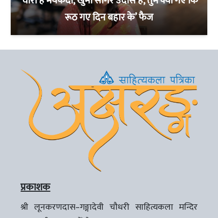
‘वीराँ है मयकदा, खुमो सागर उदास हैं, तुम क्या गए कि
रूठ गए दिन बहार के’ फैज
प्रकाशक
श्री लूनकरणदास–गङ्गादेवी चौधरी साहित्यकला मन्दिर