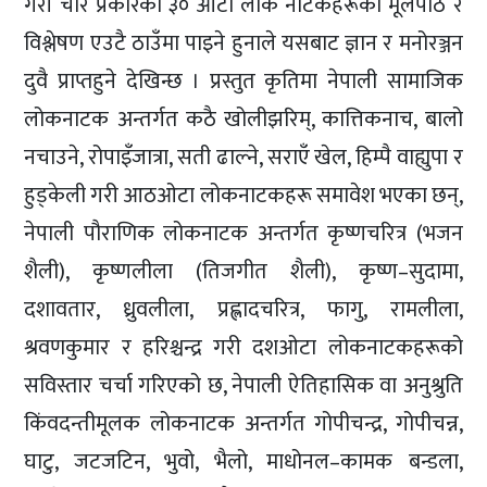
गरी चार प्रकारका ३० ओटा लोक नाटकहरूको मूलपाठ र
विश्लेषण एउटै ठाउँमा पाइने हुनाले यसबाट ज्ञान र मनोरञ्जन
दुवै प्राप्तहुने देखिन्छ । प्रस्तुत कृतिमा नेपाली सामाजिक
लोकनाटक अन्तर्गत कठै खोलीझरिम्, कात्तिकनाच, बालो
नचाउने, रोपाइँजात्रा, सती ढाल्ने, सराएँ खेल, हिम्पै वाह्युपा र
हुड्केली गरी आठओटा लोकनाटकहरू समावेश भएका छन्,
नेपाली पौराणिक लोकनाटक अन्तर्गत कृष्णचरित्र (भजन
शैली), कृष्णलीला (तिजगीत शैली), कृष्ण–सुदामा,
दशावतार, ध्रुवलीला, प्रह्लादचरित्र, फागु, रामलीला,
श्रवणकुमार र हरिश्चन्द्र गरी दशओटा लोकनाटकहरूको
सविस्तार चर्चा गरिएको छ, नेपाली ऐतिहासिक वा अनुश्रुति
किंवदन्तीमूलक लोकनाटक अन्तर्गत गोपीचन्द्र, गोपीचन्न,
घाटु, जटजटिन, भुवो, भैलो, माधोनल–कामक बन्डला,