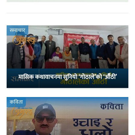
समाचार
मासिक कथावाचनमा सुनियो ‘गोठाले’को ‘औँठी’
कविता