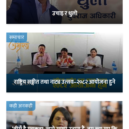
उचाइ र धुलो
समाचार
राष्ट्रिय सङ्गीत तथा नाट्य उत्सव–२०८२ आयोजना हुने
कही अनकही