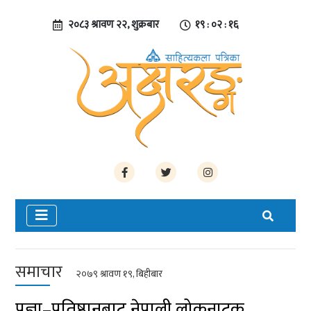
२०८३ श्रावण २२, शुक्रबार
१९ : ०२ : १७
समाचार
२०७९ श्रावण १९, बिहीबार
प्रज्ञा–प्रतिष्ठानबाट नेपाली लोकनाटक