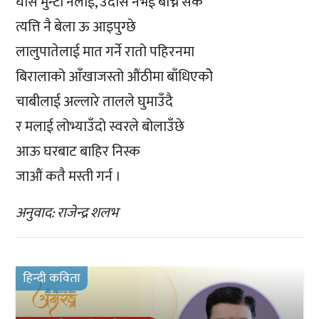
घोसे मुन्टो नलाई, उदास नभई बाँच्न सकेँ
त्यत्ति नै बेला ऊ आइपुग्छे
लालुपातेलाई मात गर्ने रातो पहिरनमा
बिरालाको आँखाजस्तो औंठीमा बाँधिएकोे
चाबीलाई अल्लारे तालले घुमाउँदै
र मलाई लोभ्याउँदो स्वरले बोलाउँछे
आऊ घरबाट बाहिर निस्क
जाऔं कतै मस्ती गर्न ।
अनुवाद: राजेन्द्र शलभ
हिन्दी कविता