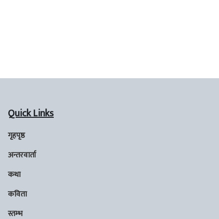
Quick Links
गृहपृष्ठ
अन्तरवार्ता
कथा
कविता
स्तम्भ