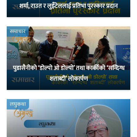
शर्मा, राउत र लुइँटेललाई प्रतिभा पुरस्कार प्रदान
समाचार
पुडासैनीको ‘डोल्पो ओ डोल्पो’ तथा कार्कीको ‘सन्दिग्ध
शताब्दी’ लोकार्पण
लघुकथा