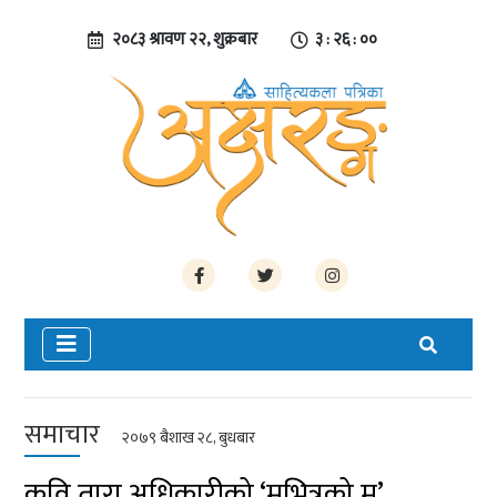
२०८३ श्रावण २२, शुक्रबार
३ : २६ : ०१
समाचार
२०७९ बैशाख २८, बुधबार
कवि तारा अधिकारीको ‘मभित्रको म’