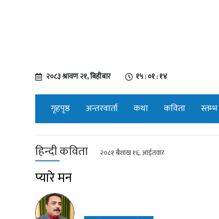
२०८३ श्रावण २१, बिहीबार
१५ : ०१ : १५
गृहपृष्ठ
अन्तरवार्ता
कथा
कविता
स्तम्भ
हिन्दी कविता
२०८१ बैशाख १६, आईतवार
प्यारे मन