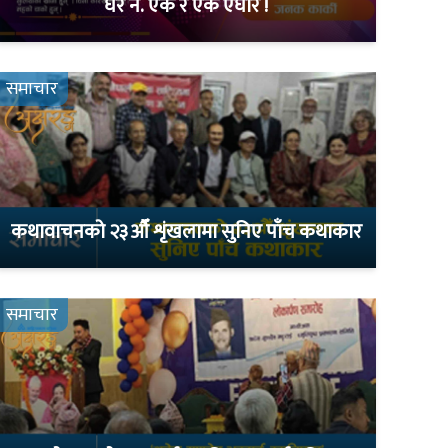
घर नं. एक र एक एघार !
समाचार
कथावाचनको २३औँ शृंखलामा सुनिए पाँच कथाकार
समाचार