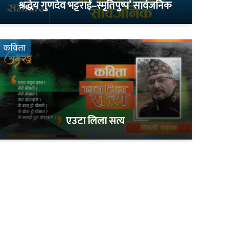
श्रद्धेय गुणदेव भट्टराई–स्मृतिपुष्प’ सार्वजनिक
कविता
एउटा लिला सत्य