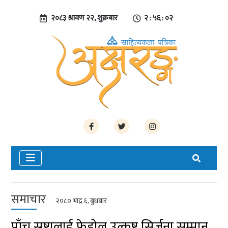
२०८३ श्रावण २२, शुक्रबार
२ : ५६ : ०३
समाचार
२०८० भाद्र ६, बुधबार
पाँच स्रष्टालाई फेडोल उत्कृष्ट सिर्जना सम्मान