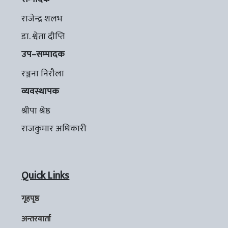
राजेन्द्र शलभ
डा. श्वेता दीप्ति
उप–सम्पादक
रञ्जना निरौला
व्यवस्थापक
श्रीपा श्रेष्ठ
राजकुमार अधिकारी
Quick Links
गृहपृष्ठ
अन्तरवार्ता