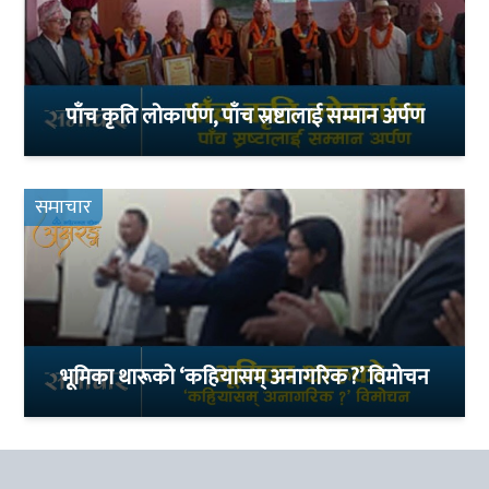
पाँच कृति लोकार्पण, पाँच स्रष्टालाई सम्मान अर्पण
समाचार
भूमिका थारूको ‘कहियासम् अनागरिक ?’ विमोचन