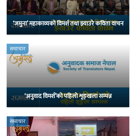
‘जमुना’ महाकाव्यको विमर्श तथा झ्याउरे कविता वाचन
समाचार
‘अनुवाद विमर्श’को पहिलो शृङ्खला सम्पन्न
समाचार