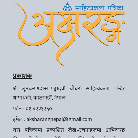
प्रकाशक
श्री लूनकरणदास–गङ्गादेवी चौधरी साहित्यकला मन्दिर
थापाथली, काठमाडौँ, नेपाल
फोन : ०१ ४२२१२६०
इमेल :
aksharangnepal@gmail.com
यस पत्रिकामा प्रकाशित लेख–रचनाहरूमा अभिव्यक्त