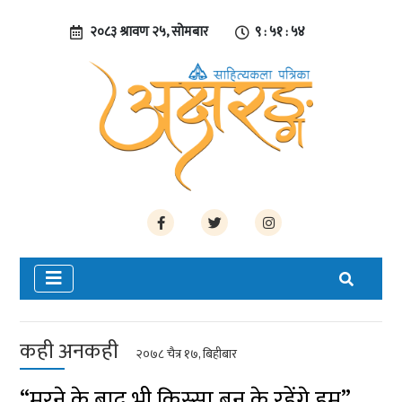
२०८३ श्रावण २५, सोमबार
९ : ५१ : ५४
कही अनकही
२०७८ चैत्र १७, बिहीबार
“मरने के बाद भी किस्सा बन के रहेंगे हम”