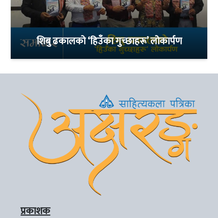
शिबु ढकालको ‘हिउँका गुच्छाहरू’ लोकार्पण
प्रकाशक