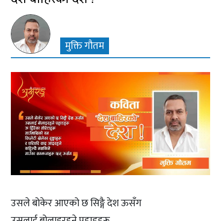
मुक्ति गौतम
उसले बोकेर आएको छ सिङ्गै देश ऊसँग
उसलाई बोलाइरहने पहाडहरू