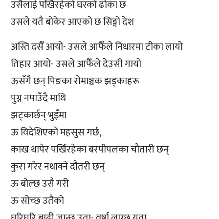
उसैलाई पर्खिरहेको घरको ढोका छ
उसले यतै बोकेर आएको छ सिङ्गो देश
अस्ति दसैँ आयो- उसले आफैँले निधारमा टीका लायो
तिहार आयो- उसले आफैँले देउसी गायो
ऊसँगै छन् पिङका रोमाञ्चक झड्काहरू
पुग्न नपाउँदै माथि
झट्कार्छन् भुइँमा
ऊ विदेशिएको महसुस गर्छ,
काख थापेर पर्खिरहेका बरपीपलका चौतारी छन्
कुरा गरेर नथाक्ने दौतरी छन्
ऊ बोल्छ उसै गरी
ऊ सोच्छ उतैको
घरिघरि बाढी जान्छ उता- वर्षा लाग्छ यता