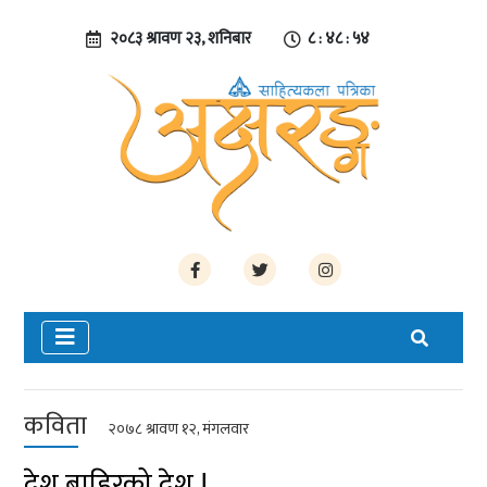
२०८३ श्रावण २३, शनिबार
८ : ४८ : ५५
कविता
२०७८ श्रावण १२, मंगलवार
देश बाहिरको देश !