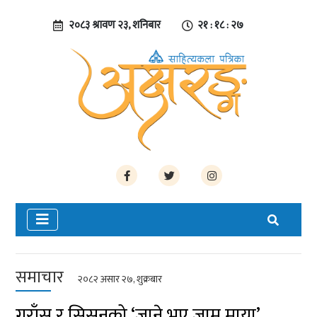
२०८३ श्रावण २३, शनिबार
२१ : १८ : २८
समाचार
२०८२ असार २७, शुक्रबार
गुराँस र सिसनको ‘जाने भए जाम माया’