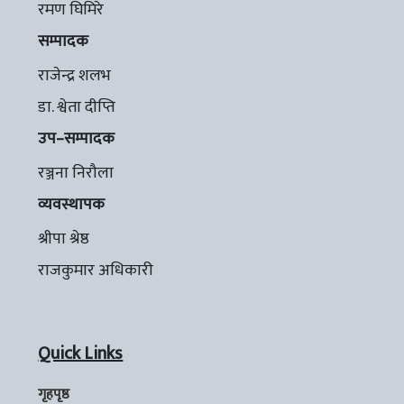
रमण घिमिरे
सम्पादक
राजेन्द्र शलभ
डा. श्वेता दीप्ति
उप–सम्पादक
रञ्जना निरौला
व्यवस्थापक
श्रीपा श्रेष्ठ
राजकुमार अधिकारी
Quick Links
गृहपृष्ठ