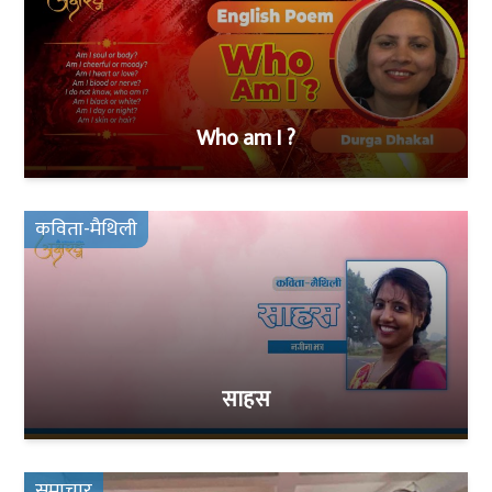
Who am I ?
कविता-मैथिली
साहस
समाचार