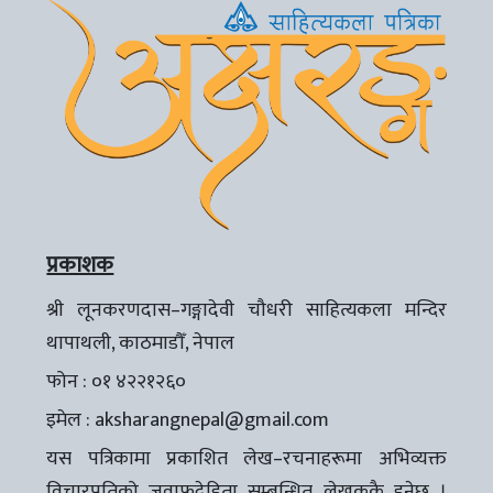
प्रकाशक
श्री लूनकरणदास–गङ्गादेवी चौधरी साहित्यकला मन्दिर
थापाथली, काठमाडौँ, नेपाल
फोन : ०१ ४२२१२६०
इमेल :
aksharangnepal@gmail.com
यस पत्रिकामा प्रकाशित लेख–रचनाहरूमा अभिव्यक्त
विचारप्रतिको जवाफदेहिता सम्बन्धित लेखककै हुनेछ ।