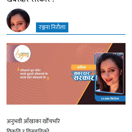
रञ्जना निरौला
अनुभवी आँखाका खोँचभरि
विकृति र विसङ्गतिको