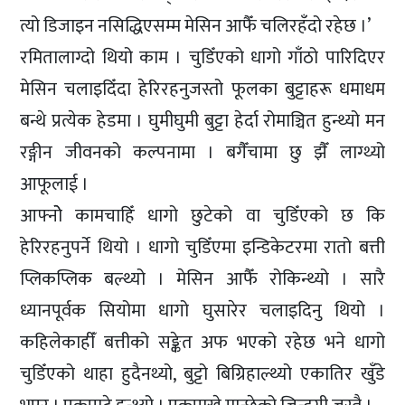
त्यो डिजाइन नसिद्धिएसम्म मेसिन आफैँ चलिरहँदो रहेछ ।’
रमितालाग्दो थियो काम । चुडिँएको धागो गाँठो पारिदिएर
मेसिन चलाइदिँदा हेरिरहनुजस्तो फूलका बुट्टाहरू धमाधम
बन्थे प्रत्येक हेडमा । घुमीघुमी बुट्टा हेर्दा रोमाञ्चित हुन्थ्यो मन
रङ्गीन जीवनको कल्पनामा । बगैँचामा छु झैँ लाग्थ्यो
आफूलाई ।
आफ्नोे कामचाहिँ धागो छुटेको वा चुडिँएको छ कि
हेरिरहनुपर्ने थियो । धागो चुडिँएमा इन्डिकेटरमा रातो बत्ती
प्लिकप्लिक बल्थ्यो । मेसिन आफैँ रोकिन्थ्यो । सारै
ध्यानपूर्वक सियोमा धागो घुसारेर चलाइदिनु थियो ।
कहिलेकाहीँ बत्तीको सङ्केत अफ भएको रहेछ भने धागो
चुडिँएको थाहा हुदैनथ्यो, बुट्टो बिग्रिहाल्थ्यो एकातिर खुँडे