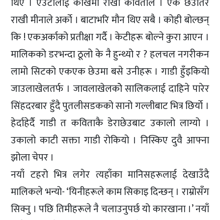
थिए । एउटालाई काखमा राखी कविताले । एक छेउतिर
राखी मीनाले अर्काे । बाटाभरि मौन थिए सबै । कोही बोल्छन्
कि ! एकअर्काको प्रतीक्षा गर्दै । केटीहरू बोल्ने कुरा आएन ।
मालिकको डरभन्दा ठूलो के नै हुन्थ्यो र ? हलचल नगरीकन
लामो सिटको एकएक छेउमा बसे उनीहरू । गाडी हुँइकियो
जाउलाखेलतर्फ । जावलाखेलकोे सालिकलाई दाहिने पारेर
सिंहदरबार हुँदै पुतलीसडकको सानो गल्लीबाट भित्र छिर्याे ।
हेर्दाहेर्दै गाडी त कविताकै डेराछेउबाट उकालो लाग्यो ।
उकालो काटी सक्ता गाडी रोकियो । निस्किए दुवै आफ्ना
झोला चेपर ।
नयाँ टहरो भित्र लगेर त्यहाँका मानिसहरूलाई देखाउँदै
मालिकले भन्यो- ‘यिनीहरूले काम सिकाइ दिन्छन् । राम्रोसँग
सिक्नु । पछि तिमीहरूले नै चलाउनुपर्छ यो कारखाना ।’ नयाँ