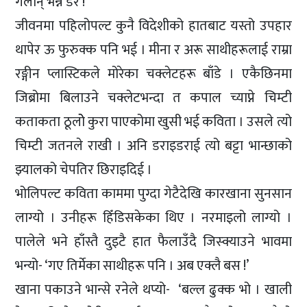
गर्लान् भन्ने डर !
जीवनमा पहिलोपल्ट कुनै विदेशीको हातबाट यस्तो उपहार
थापेर ऊ फुरुक्क पनि भई । मीना र अरू साथीहरूलाई राम्रा
रङ्गीन प्लास्टिकले मोरेका चक्लेटहरू बाँडे । एकैछिनमा
जिब्रोमा बिलाउने चक्लेटभन्दा त कपाल च्याप्ने चिम्टी
कताकता ठूलोे कुरा पाएकोमा खुसी भई कविता । उसले त्यो
चिम्टी जतनले राखी । अनि डराइडराई त्यो बट्टा भान्छाको
झ्यालको चेपतिर छिराइदिई ।
भोलिपल्ट कविता काममा पुग्दा गेटैदेखि कारखाना सुनसान
लाग्यो । उनीहरू हिँडिसकेका थिए । नरमाइलो लाग्यो ।
पालेले भने हाँस्तै दुइटै हात फैलाउँदै जिस्क्याउने भावमा
भन्यो- ‘गए तिर्मेका साथीहरू पनि । अब एक्लै बस !’
खाना पकाउने भान्से रनेले थप्यो- ‘बल्ल ढुक्क भो । खाली