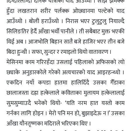
दिग्दारलाग्दो दैनिक यात्राको याद आउँथ्यो । साँझ झमक्कै
हुँदा लखतरान शरीर पर्लक्क ओछ्यानमा पल्टेको याद
आउँथ्यो । बोली हराउँथ्यो । निरास भएर टुलुटुलु नियाल्दै
सिलिङतिर हेर्दै आँखा भर्थी पानीले । ती सबैबाट मुक्त भएकी
थिई अब । आजभोलि बिहान सातै बजे हाजिर भएर तीन बजे
बिदा हुन्थी । सफा, सुन्दर र रमाइलो थियो वातावरण ।
मेसिनमा काम गरिरहँदा उसलाई पहिलाको अफिसको त्यो
छ्याके अनुहारकोले गरेको अत्यचारको याद आइरहन्थ्यो ।
एकदिन नयाँ कपडा हातमा हालिदिँदै उसका गैँडाका
छालाजस्ता दह्रा हत्केलाले कविताका मुलायम हत्केलालाई
सुमसुम्याउदै भनेको थियो- ‘यति नरम हात यस्तो काम
गर्नका लागि होइन । मेरो पनि मन हो, बुझाइदेऊ न !’ उसका
आँखा यौनतृष्णका मदिराले भरिएका थिए ।