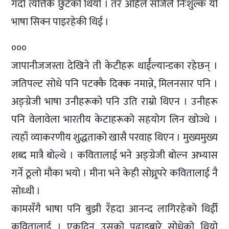
गर्दा त्यत्तिकै छुटेको थियो । तर अहिले सजिलै निःशुल्क यो
भाषा सिक्न पाइरहेकी थिई ।
०००
जापानीजजस्ता देखिने ती केटीहरू थार्ईल्यान्डका रहेछन् ।
जतिपल्ट सोधे पनि पटक्कै दिक्क नमान्ने, मिलनसार पनि ।
अङ्ग्रेजी भाषा उनीहरूको पनि उति राम्रो थिएन । उनीहरू
पनि वेलावेला भारतीय केटाहरूको सहयोग लिन खोज्थे ।
त्यहाँ व्याकरणीय शुद्धताको खासै परवाह थिएन । मुख्यमुख्य
शब्द मात्रै बोल्थे । कवितालाई भने अङ्ग्रेजी बोल्न अभ्यास
गर्ने ठूलो मौका भयो । मीना भने केही सोध्नुपरे कवितालाई नै
सोध्थी ।
कामसँगै भाषा पनि बुझी रँहदा आनन्द लागिरहेको थिर्ईो
कवितालाई । एकदिन उसको पढाइबारे सोधेको थियो