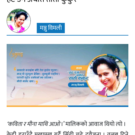
मञ्जु विमली
‘कविता र मीना माथि आओ
।’ मालिकको आवाज थियो त्यो ।
केही डराउँदै मुखामुख गर्दै सिँढी चढे दुवैजना । तलब दिने