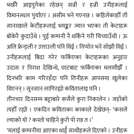
भर्खरै आइपुगेका रहेछन् सन्नी र हन्नी उनीहरूलाई
विमानस्थल पुर्याएर । असीम भने गएनछ । कहिलेकाहीँ ती
सानाखाले केटीहरूलाई भयङ्कर ज्यान भएका ती केटाहरू
बोकेरै कुदाउँथे । पुई कम्पनी नै थर्किने गरी चिच्याउँथी । ऊ
अलि फ्रेन्ड्ली र उत्ताउली पनि थिई । निप्पोन भने सोझी थिई ।
उनीहरूलाई बिदा गरेर फर्किएका केटाहरूका अनुहार
उदास र निराश देखिन्थे, घाटबाट फर्किएका मलामीझैँ ।
दिनभरि काम गरिरहँदा पनि तिनीहरू आपसमा खुलेका
थिएनन् । सुनसान लागिरह्यो कवितालाइ पनि ।
तीनचार दिनसम्म बट्टाबारे कसैले कुरा निकालेन । जहाँको
त्यहीँ रह्यो । एकदिन कविताका काकाले देखेछन्- ‘कसले
ल्याको यो ? कस्तो चाहिने कुरो पो रछ त ।’
‘मलाई कम्पनीमा आएका थार्ई साथीहरूले दिएको । उनीहरू