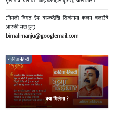
मुख मात्र चिलायो । थार्ई केटीहरू घुमिरहे आँखाभरि ।
(विमली विगत डेढ दहकदेखि सिर्जनामा कलम चलाउँदै
आएकी स्रष्टा हुन्)
bimalimanju@googlemail.com
कविता-हिन्दी
क्या मिलेगा ?