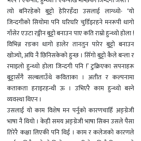
भएर । एकपाटे हुन्थ्यो । एकपाखे मान्छेको जिन्दगी जस्तै ।
त्यो बनिरहेको बुट्टो हेरिरहँदा उसलाई लाग्थ्यो- ‘यो
जिन्दगीको सियोमा पनि घरिघरि चुडिँइरहने मनरूपी धागो
गाँसेर एउटा रङ्गीन बुट्टो बनाउन पाए कति राम्रो हुन्थ्यो होला !
विभिन्न रङका धागो हालेर तानतुन पारेर बुट्टो बनाउन
खोज्यो, अघि नै छिनिसकेको हुन्छ । सिँगो बुट्टो कैले बन्ला र
रमाइलो हुन्थ्यो होला जिन्दगी पनि !’ टुक्रिएका सपनाहरू
बुट्टासँगै सल्बलाउँथे कविताका । अतीत र कल्पनामा
कताकता हराइरहन्थी ऊ । उभिएरै काम हुन्थ्यो बस्ने
व्यवस्था थिएन ।
उसलाई यो काम विशेष मन पर्नुको कारणचाहिँ अङ्ग्रेजी
भाषा नै थियो । केही समय अङ्ग्रेजी भाषा सिक्न उसले पैसा
तिरेरै कक्षा लिएकी पनि थिई । काम र कलेजको कारणले