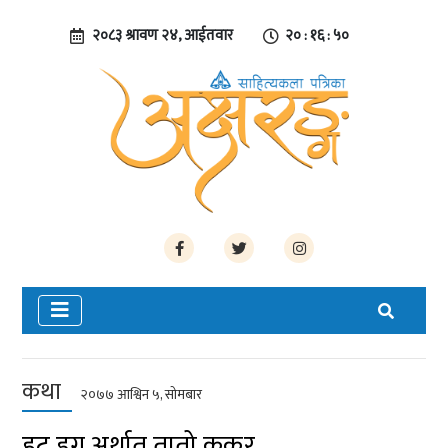
२०८३ श्रावण २४, आईतवार
२० : १६ : ५१
कथा
२०७७ आश्विन ५, सोमबार
हट डग अर्थात तातो कुकुर