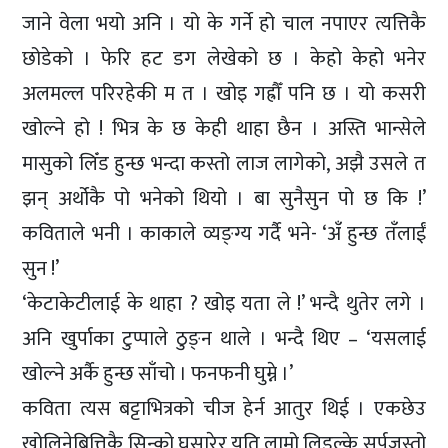
जाने वेला भयो अनि । यो के गर्ने हो चाल नपाएर त्यत्तिकै
छोडेको । फेरि हट डग लेखेको छ । केहो केहो भनेर
अलमल्ल परिरहेकी म त । खोइ गह्रौँ पनि छ । यो कसरी
खोल्ने हो ! भित्र के छ केही थाहा छैन । अस्ति भान्सेले
मासुको लिँड हुन्छ भन्दा कस्तो लाज लागेको, अझै उसले त
झन् अर्थोकै पो भनेको थियो । बा सुनैसुन पो छ कि !’
कविताले भनी । काकाले व्यङ्ग्य गर्दै भने- ‘अँ हुन्छ तँलाईं
सुन !’
‘केटाकेटीलाई के थाहा ? खोइ यता ले !’ भन्दै थुतेर लगे ।
अनि खुर्पाका टुप्पाले ठुङ्न थाले । भन्दै थिए – ‘यसलाई
खोल्ने अर्कै हुन्छ साँचो । फनफनी घुम्ने ।’
कविता त्यस बट्टाभित्रको चीज हेर्न आतुर थिई । एकछेउ
खोलिनेबित्तिकै सिन्को घुसारेर यति लामो लिडुल्के सर्पजस्तो