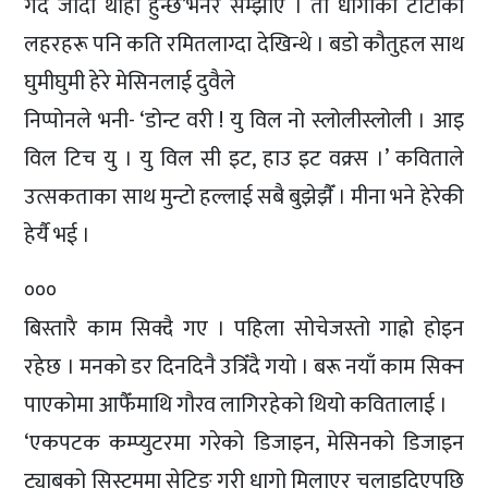
गर्दै जाँदा थाहा हुन्छ’भनेर सम्झाए । ती धागोका टोटाका
लहरहरू पनि कति रमितलाग्दा देखिन्थे । बडो कौतुहल साथ
घुमीघुमी हेरे मेसिनलाई दुवैले
निप्पोनले भनी- ‘डोन्ट वरी ! यु विल नो स्लोलीस्लोली । आइ
विल टिच यु । यु विल सी इट, हाउ इट वक्र्स ।’ कविताले
उत्सकताका साथ मुन्टो हल्लाई सबै बुझेझैँ । मीना भने हेरेकी
हेर्यै भई ।
०००
बिस्तारै काम सिक्दै गए । पहिला सोचेजस्तो गाह्रो होइन
रहेछ । मनको डर दिनदिनै उत्रिँदै गयो । बरू नयाँ काम सिक्न
पाएकोमा आफैँमाथि गौरव लागिरहेको थियो कवितालाई ।
‘एकपटक कम्प्युटरमा गरेको डिजाइन, मेसिनको डिजाइन
ट्याबको सिस्टममा सेटिङ् गरी धागो मिलाएर चलाइदिएपछि