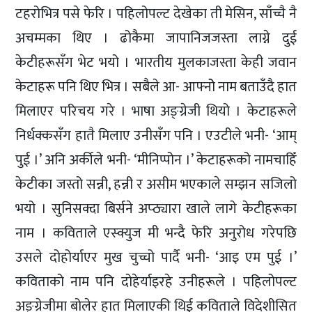
टहरोभित्र पसे फेरि । पहिलोपल्ट देखेका ती मेसिन, साँच्चै नै
अचम्मका थिए । ढोकैमा जापानिजजस्ता लाग्ने दुई
केटीहरूसँग भेट भयो । भारतीय मुलकाजस्ता केही जवान
केटाहरू पनि थिए भित्र । सबैले आ- आफ्नोे नाम बताउँदै हात
मिलाएर परिचय गरे । भाषा अङ्ग्रेजी थियो । केटाहरूले
निर्धक्कसँग हातै मिलाए उनीसँग पनि । एउटीले भनी- ‘आम्
पुई ।’ अनि अर्कीले भनी- ‘मीनिप्पोन ।’ केटाहरूको नामचाहिँ
केटीका जस्तो सन्नी, हन्नी र असीम भएकाले सम्झन सजिलो
भयो । सुनिसक्दा बिर्सने अप्ठ्यारा खाले लागे केटीहरूका
नाम । कविताले एस्क्युज मी भन्दै फेरि अनुरोध गरेपछि
उसले दोहोर्याएर मुख चुच्चो पार्दै भनी- ‘आइ एम पुई ।’
कविताको नाम पनि दोहेर्याइरहे उनीहरूले । पहिलोपल्ट
अङ्ग्रेजीमा बोलेर हात मिलाएकी थिई कविताले विदेशीसित