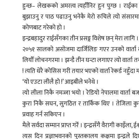
हुन्छ– लेखकको अमरत्व त्यहीँनिर हुन पुग्छ । राई
बुझाउनु र पाठ पढाउनु भनेकै मेरो रुचिले त्यो संसारमा
कोणबाट गरेको हो ।
इन्द्रबहादुर राईसँगका तीन प्रसङ्ग विशेष छन् मेरा लागि ।
२०५१ सालको असोजमा दार्जिलिङ गएर उनको वार्ता ल्य
लियौँ लोचनगरमा । झन्डै तीन घन्टा लगाएर त्यो वार्ता तयार
! त्यति धेरै कोसिस गरी तयार भएको वार्ता रेकर्ड नहुँदा 
‘यो एउटा लीलै हो !’ आइबीले भनेथे ।
त्यो लीला निकै नमज्जा भयो । रेडियो नेपालमा वार्ता 
कुरा निकै सघन, सुगठित र तार्किक थिए । तेजिला कुर
प्रवाह गर्न सकिएन ।
मैले सर्वदा सम्मान प्राप्त गरेँ । इन्द्रसँगै वैरागी काइँ
त्यस दिन प्रज्ञाभवनको पुस्तकालय कक्षमा इन्द्रले द