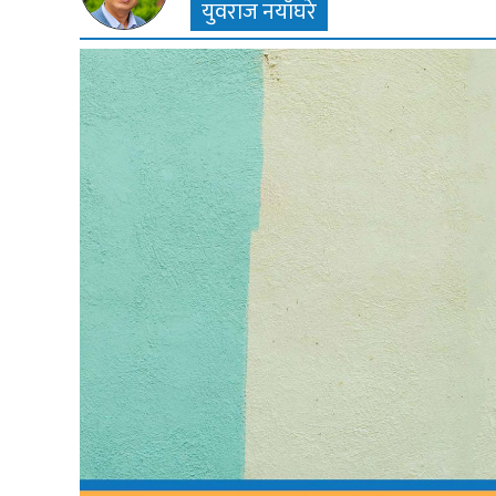
युवराज नयाँघरे