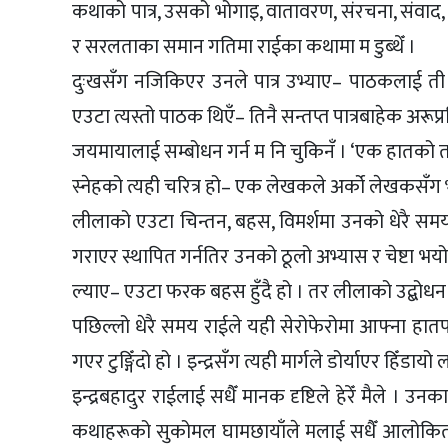
कथाको पात्र, उसको भोगाइ, वातावरण, संरचना, संवाद, 
र सरलताका समान गतिमा राईका कथामा म डुब्थेँ ।
दुःखसँग नजिकिएर उनले पात्र उभ्याए– पाठकलाई ती पा
एउटा त्यस्तो पाठक थिएँ– तिनै सन्तप्त पात्रबाहेक अरूप्
जयमायालाई सम्बोधन गर्न म नि चुकिनँ । ‘एक हातको ताल
स्नेहको त्यही चरित्र हो– एक लेखकले अर्को लेखकसँग
लीलाको एउटा चिन्तन, बहस, विमर्शमा उनको धेरै सम
गराएर स्थापित गर्नतिर उनको ठूलो अभ्यास र चेष्टा भ
ल्याए– एउटा फरक बहस हुँदै हो । तर लीलाको उद्बोधन र
पछिल्लो धेरै समय राईले यही सेरोफेरोमा आफ्ना हातपाउ
गएर टुङ्गिँदो हो । इन्द्रसँग त्यही मार्गले डोर्याएर हिँडाय
इन्द्रबहादुर राईलाई सधैँ मानक दृष्टिले हेरेँ मैले
कथाहरूको सुकोमल घामछायाँले मलाई सधैँ आलोकित प