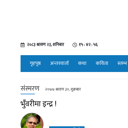
२०८३ श्रावण २३, शनिबार
१५ : ४२ : ५७
गृहपृष्ठ
अन्तरवार्ता
कथा
कविता
स्तम्भ
संस्मरण
२०७७ श्रावण ३०, शुक्रबार
भुँवरीमा इन्द्र !