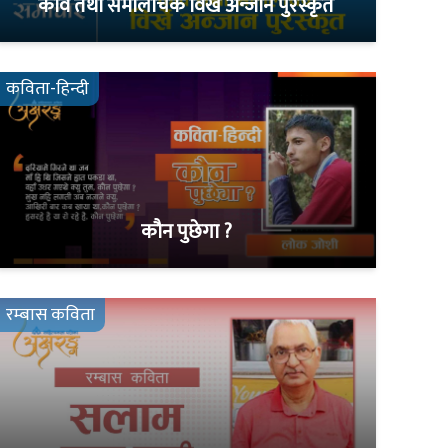
कवि तथा समालोचक विर्खे अन्जान पुरस्कृत
कविता-हिन्दी
कौन पुछेगा ?
रम्बास कविता