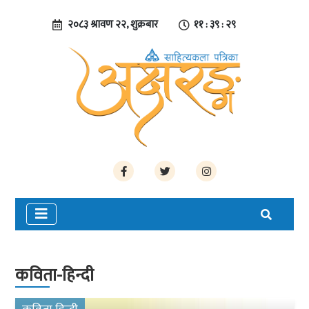
२०८३ श्रावण २२, शुक्रबार
११ : ३९ : ३०
कविता-हिन्दी