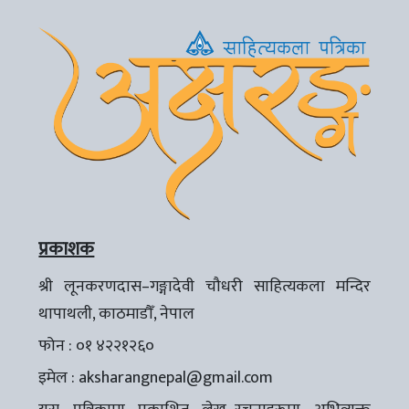
प्रकाशक
श्री लूनकरणदास–गङ्गादेवी चौधरी साहित्यकला मन्दिर
थापाथली, काठमाडौँ, नेपाल
फोन : ०१ ४२२१२६०
इमेल :
aksharangnepal@gmail.com