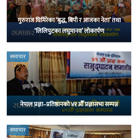
गुरुराज घिमिरेका ‘बुद्ध, बिपी र आजका नेता’ तथा
‘लिलिपुटका लघुमानव’ लोकार्पण
समाचार
नेपाल प्रज्ञा–प्रतिष्ठानको ४१ओैँ प्रज्ञासभा सम्पन्न
समाचार