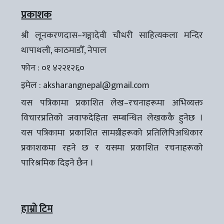
प्रकाशक
श्री लूनकरणदास–गङ्गादेवी चौधरी साहित्यकला मन्दिर
थापाथली, काठमाडौँ, नेपाल
फोन : ०१ ४२२१२६०
इमेल :
aksharangnepal@gmail.com
यस पत्रिकामा प्रकाशित लेख–रचनाहरूमा अभिव्यक्त
विचारप्रतिको जवाफदेहिता सम्बन्धित लेखककै हुनेछ ।
यस पत्रिकामा प्रकाशित सामग्रीहरूको प्रतिलिपिअधिकार
प्रकाशकमा रहने छ र यसमा प्रकाशित रचनाहरूको
पारिश्रमिक दिइने छैन ।
हाम्रो टिम