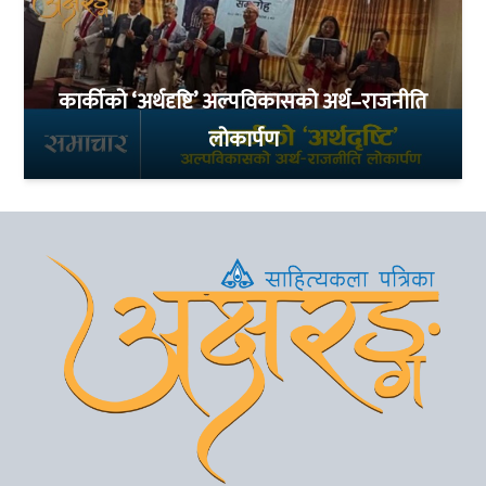
कार्कीको ‘अर्थदृष्टि’ अल्पविकासको अर्थ–राजनीति
लोकार्पण