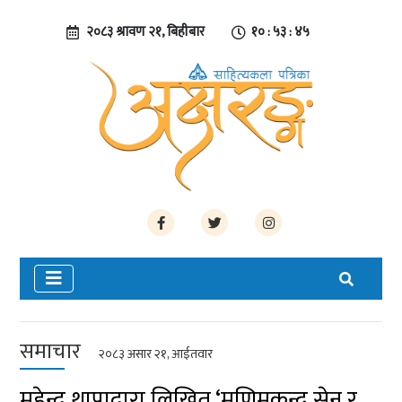
२०८३ श्रावण २१, बिहीबार
१० : ५३ : ४६
समाचार
२०८३ असार २१, आईतवार
महेन्द्र थापाद्वारा लिखित ‘मणिमुकुन्द सेन र