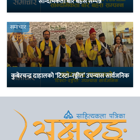
सान्दर्भिकता बारे बहस सम्पन्न
समाचार
कुबेरचन्द्र दाहालको ‘टिस्टा–रङ्गीत’ उपन्यास सार्वजनिक