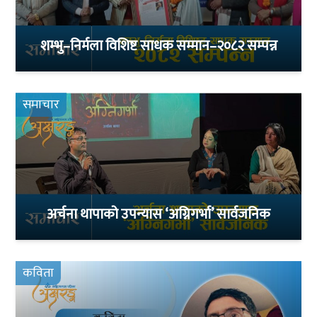
शम्भु–निर्मला विशिष्ट साधक सम्मान–२०८२ सम्पन्न
समाचार
अर्चना थापाको उपन्यास ‘अग्निगर्भा’ सार्वजनिक
कविता