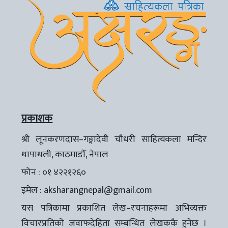
प्रकाशक
श्री लूनकरणदास–गङ्गादेवी चौधरी साहित्यकला मन्दिर
थापाथली, काठमाडौँ, नेपाल
फोन : ०१ ४२२१२६०
इमेल :
aksharangnepal@gmail.com
यस पत्रिकामा प्रकाशित लेख–रचनाहरूमा अभिव्यक्त
विचारप्रतिको जवाफदेहिता सम्बन्धित लेखककै हुनेछ ।