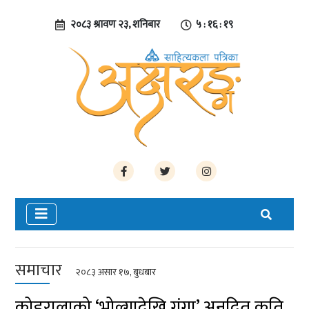
२०८३ श्रावण २३, शनिबार
५ : १६ : १९
समाचार
२०८३ असार १७, बुधबार
कोइरालाको ‘भोल्गादेखि गंगा’ अनुदित कृति