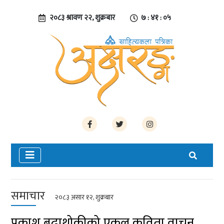
२०८३ श्रावण २२, शुक्रबार
७ : ४१ : ०५
समाचार
२०८३ असार १२, शुक्रबार
प्रकाश बुढाथोकीको एकल कविता वाचन