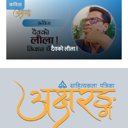
कविता
दैवको लीला !