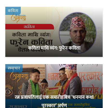
कविता
कविता माथि व्यंग: फुरेन कविता
समाचार
रत्न प्रजापतिलाई एक समारोहबिच ‘धनमान कथा
पुरस्कार’ अर्पण