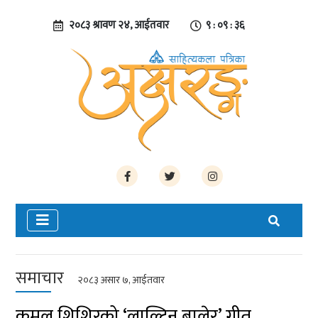
२०८३ श्रावण २४, आईतवार
९ : ०९ : ३६
समाचार
२०८३ असार ७, आईतवार
कमल शिशिरको ‘लाल्टिन बालेर’ गीत