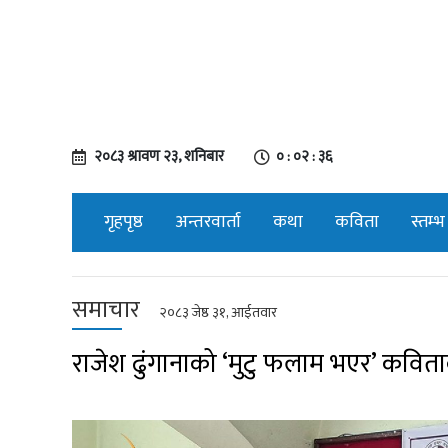
२०८३ श्रावण २३, शनिबार
० : ०२ : ३७
गृहपृष्ठ
अन्तरवार्ता
कथा
कविता
स्तम्भ
समाचार
२०८३ जेष्ठ ३१, आईतवार
राजेश ढुंगानाको ‘मुटु फलाम भएर’ कविता