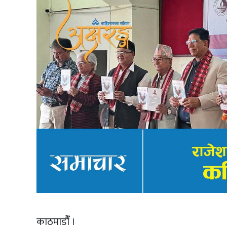
काठमाडौंँ ।