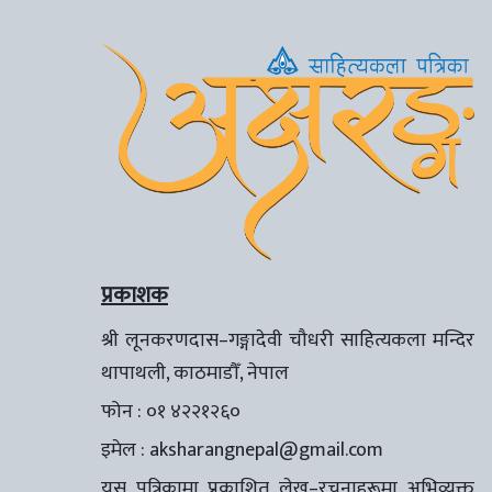
प्रकाशक
श्री लूनकरणदास–गङ्गादेवी चौधरी साहित्यकला मन्दिर
थापाथली, काठमाडौँ, नेपाल
फोन : ०१ ४२२१२६०
इमेल :
aksharangnepal@gmail.com
यस पत्रिकामा प्रकाशित लेख–रचनाहरूमा अभिव्यक्त