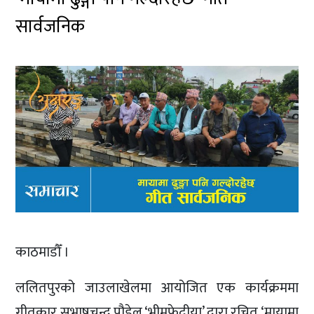
सार्वजनिक
काठमाडौँ ।
ललितपुरको जाउलाखेलमा आयोजित एक कार्यक्रममा
गीतकार सुभाषचन्द्र पौडेल ‘भीमफेदीया’ द्वारा रचित ‘मायामा