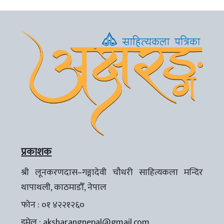
प्रकाशक
श्री लूनकरणदास–गङ्गादेवी चौधरी साहित्यकला मन्दिर
थापाथली, काठमाडौँ, नेपाल
फोन : ०१ ४२२१२६०
इमेल :
aksharangnepal@gmail.com