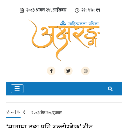
२०८३ श्रावण २४, आईतवार
२१ : ४७ : २०
समाचार
२०८३ जेष्ठ २७, बुधबार
‘मायामा ढुङ्गा पनि गल्दोरहेछ’ गीत