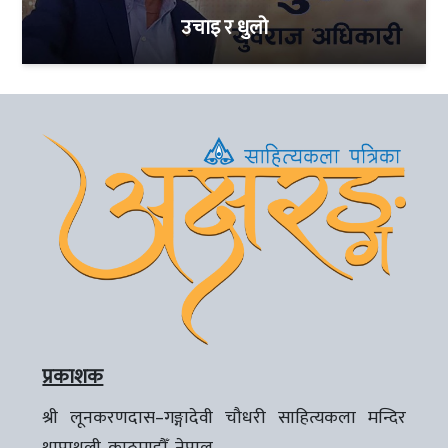
उचाइ र धुलो
प्रकाशक
श्री लूनकरणदास–गङ्गादेवी चौधरी साहित्यकला मन्दिर