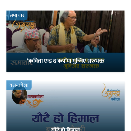
समाचार
‘कविता एन्ड द कप’मा गुन्जिए सरुभक्त
वसन्तवेला
यौटै हो हिमाल