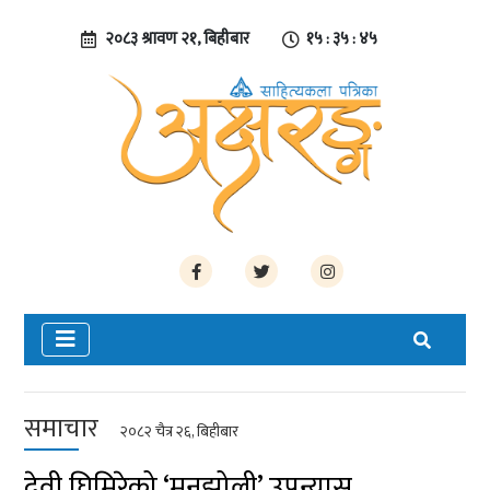
२०८३ श्रावण २१, बिहीबार
१५ : ३५ : ४५
समाचार
२०८२ चैत्र २६, बिहीबार
देवी घिमिरेको ‘मनझोली’ उपन्यास