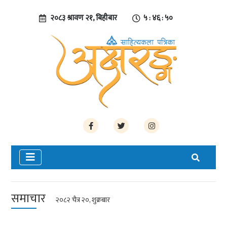
२०८३ श्रावण २१, बिहीबार
५ : ४६ : ५१
समाचार
२०८२ चैत्र २०, शुक्रबार