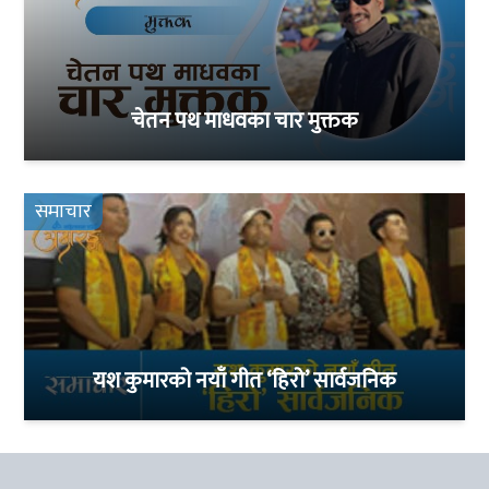
चेतन पथ माधवका चार मुक्तक
समाचार
यश कुमारको नयाँ गीत ‘हिरो’ सार्वजनिक