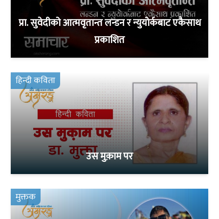
प्रा. सुवेदीको आत्मवृतान्त लन्डन र न्युयोर्कबाट एकैसाथ
प्रकाशित
हिन्दी कविता
उस मुक़ाम पर
मुक्तक