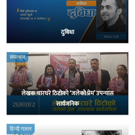
दुबिधा
समाचार
लेखक चारघरे ठिटोको ‘जलेको प्रेम’ उपन्यास
सार्वजनिक
हिन्दी गज़ल