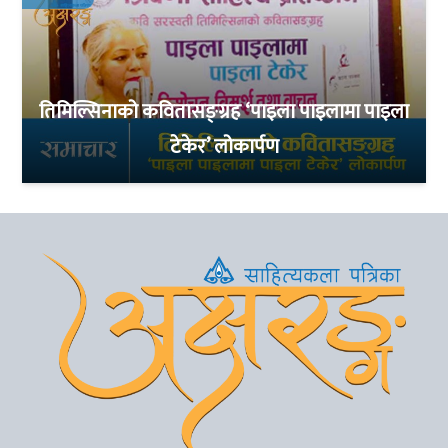
तिमिल्सिनाको कवितासङ्ग्रह ‘पाइला पाइलामा पाइला
टेकेर’ लोकार्पण