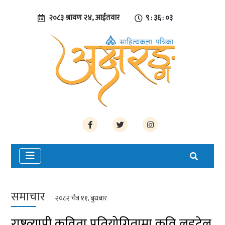
२०८३ श्रावण २४, आईतवार
९ : ३६ : ०३
समाचार
२०८२ चैत्र ११, बुधबार
राष्ट्रव्यापी कविता प्रतियोगितामा कवि लुइटेल